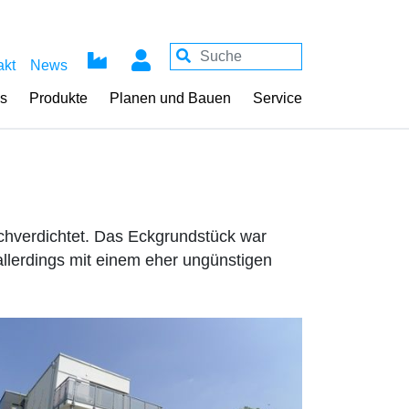
akt
News
ss
Produkte
Planen und Bauen
Service
achverdichtet. Das Eckgrundstück war
llerdings mit einem eher ungünstigen