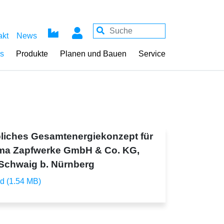
akt
News
ss
Produkte
Planen und Bauen
Service
bliches Gesamtenergiekonzept für
rma Zapfwerke GmbH & Co. KG,
Schwaig b. Nürnberg
d (1.54 MB)