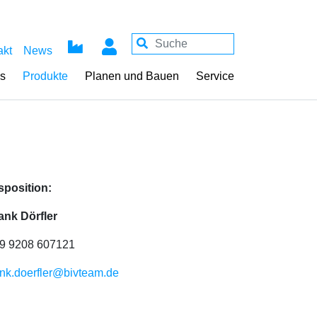
akt
News
ss
Produkte
Planen und Bauen
Service
sposition:
ank Dörfler
9 9208 607121
ank.doerfler@bivteam.de