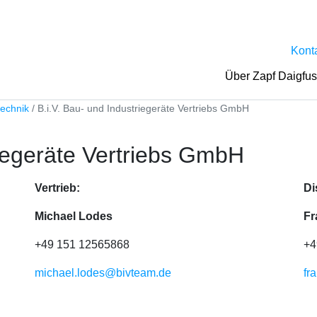
Kont
Über Zapf Daigfu
echnik
B.i.V. Bau- und Industriegeräte Vertriebs GmbH
riegeräte Vertriebs GmbH
Vertrieb:
Di
Michael Lodes
Fr
+49 151 12565868
+4
michael.lodes@bivteam.de
fr