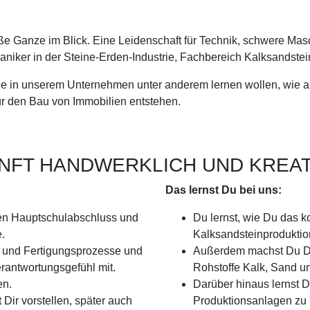
ße Ganze im Blick. Eine Leidenschaft für Technik, schwere Mas
niker in der Steine-Erden-Industrie, Fachbereich Kalksandstei
die in unserem Unternehmen unter anderem lernen wollen, wie a
 den Bau von Immobilien entstehen.
UNFT HANDWERKLICH UND KREA
Das lernst Du bei uns:
den Hauptschulabschluss und
Du lernst, wie Du das k
e.
Kalksandsteinproduktion
n und Fertigungsprozesse und
Außerdem machst Du Di
rantwortungsgefühl mit.
Rohstoffe Kalk, Sand un
en.
Darüber hinaus lernst 
Dir vorstellen, später auch
Produktionsanlagen zu