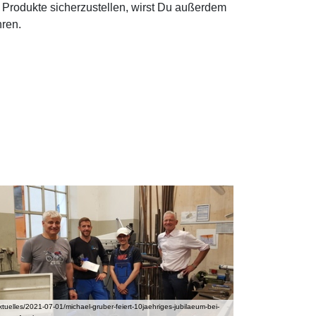
 Produkte sicherzustellen, wirst Du außerdem
ren.
ktuelles/2021-07-01/michael-gruber-feiert-10jaehriges-jubilaeum-bei-