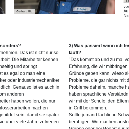
de
von
Aus
Gerhard Illig
Ni
besonders?
3) Was passiert wenn ich fes
rnehmen. Das ist nicht nur so
läuft?
rbeit. Die Mitarbeiter kennen
"Das kommt ab und zu mal vor
nseitig und springt
Erfahrung, die wir mitbringen
st es egal ob man eine
Gründe geben kann, wieso sic
ker oder Industriemechaniker
Probleme, die gar nichts mit
ndlich. Genauso ist es auch in
Probleme daheim, manche ha
 vom anderen
haben sprachliche Verständn
eiter haben wollen, die nur
wir mit der Schule, den Elter
hlosserarbeiten machen
in Griff bekommen.
ebildet sein, damit sie später
Sollte jemand fachliche Schw
e über viele Jahre zufrieden
beruhigen. Wir machen ausfüh
Gruppe oder bei Bedarf nur m