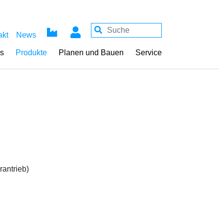
akt
News
ss
Produkte
Planen und Bauen
Service
ntrieb)