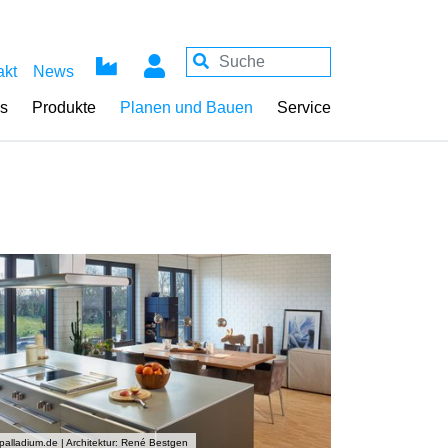
akt
News
ss
Produkte
Planen und Bauen
Service
palladium.de | Architektur: René Bestgen