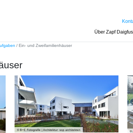
Kont
Über Zapf Daigfu
ufgaben
Ein- und Zweifamilienhäuser
häuser
© B+E Fotografie | Architektur: sop architekten
© 