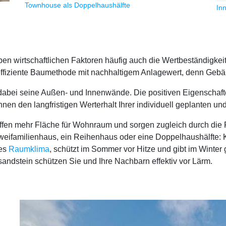
Townhouse als Doppelhaushälfte
In
en wirtschaftlichen Faktoren häufig auch die Wertbeständigkei
effiziente Baumethode mit nachhaltigem Anlagewert, denn Geb
dabei seine Außen- und Innenwände. Die positiven Eigenschaft
nen den langfristigen Werterhalt Ihrer individuell geplanten un
en mehr Fläche für Wohnraum und sorgen zugleich durch die F
 Zweifamilienhaus, ein Reihenhaus oder eine Doppelhaushälfte:
tes
Raumklima
, schützt im Sommer vor Hitze und gibt im Winte
andstein schützen Sie und Ihre Nachbarn effektiv vor Lärm.