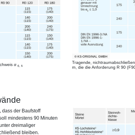
© KS-ORIGINAL GMBH
Tragende, nichtraumabschließen
achweis
α
6, fi
m, die die Anforderung R 90 (F90
wände
dass der Baufstoff
soll mindestens 90 Minuten
nter dreimaliger
hließend bleiben.