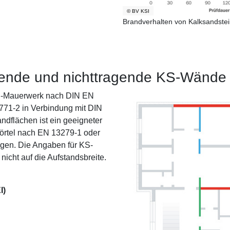
© BV KSI
Brandverhalten von Kalksandste
agende und nichttragende KS-Wände
in-Mauerwerk nach DIN EN
771-2 in Verbindung mit DIN
ndflächen ist ein geeigneter
zmörtel nach EN 13279-1 oder
agen. Die Angaben für KS-
icht auf die Aufstandsbreite.
I)