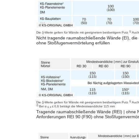
© KS-ORIGINAL GMBH
1)
Die ()-Werte gelten für Wände mit geeignetem beidseitigem Putz
Auch
Nicht tragende raumabschließende Wände (EI), die 
ohne Stoßfugenvermörtelung erfüllen
© KS-ORIGINAL GMBH
1)
Die ()-Werte gelten für Wände mit geeignetem beidseitigem Putz
Auch 
2)
Bei α
≤ 0,6 beträgt die Mindestwanddicke 115 mm
6, fi
Tragende raumabschließende Wände (REI) | ohne
Anforderungen REI 90 (F90) ohne Stoßfugenvermört