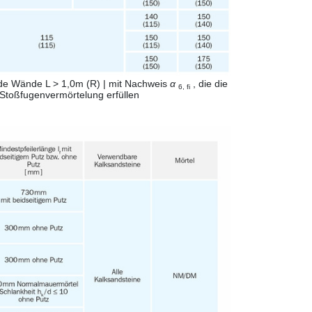
de Wände L > 1,0m (R) | mit Nachweis
α
, die die
6, fi
Stoßfugenvermörtelung erfüllen