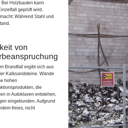
. Bei Holzbauten kann
nzelfall geprüft wird.
emacht: Während Stahl und
tand.
keit von
erbeanspruchung
m Brandfall ergibt sich aus
der Kalksandsteine. Wände
se hohen
aktionsprodukten, die
n in Autoklaven entstehen,
ngen eingebunden. Aufgrund
dem freies, nicht