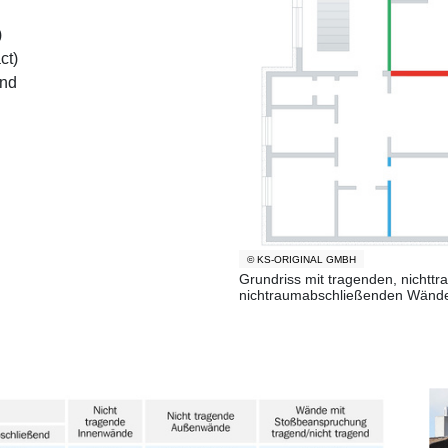
)
ct)
end
© KS-ORIGINAL GMBH
Grundriss mit tragenden, nicht
nichtraumabschließenden Wänd