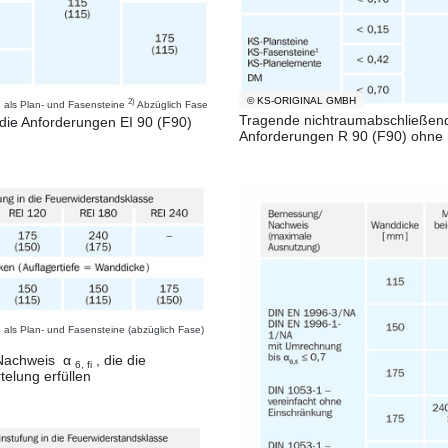
© KS-ORIGINAL GMBH
2)
 als Plan- und Fasensteine
Abzüglich Fase
Tragende nichtraumabschließen
die Anforderungen EI 90 (F90)
Anforderungen R 90 (F90) ohne 
als Plan- und Fasensteine (abzüglich Fase)
 Nachweis α
, die die
6, fi
elung erfüllen