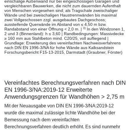
einschalige Außenwand nur bei eingeschossigen Garagen und
vergleichbaren Bauwerken, die nicht zum dauernden Aufenthalt
von Menschen vorgesehen sind; als Tragschale zweischaliger
Wände und bei zweischaligen Haustrennwänden bis maximal
zwei Vollgeschossen zzgl. ausgebautes Dachgeschoss;
aussteifende Querwände im Abstand von ≤ 4,50 m bzw.
3)
Randabstand von einer Öffnung < 2,0 m. |
In den Windzonen 1,
2 und 3 (Binnenland): h ≤ 3,60 | Randbedingungen: Massivdecke
≥ 160 mm aus Stahlbeton mind. C20/25, voll aufliegend |
Grundlage: Erweiterung des vereinfachten Nachweisverfahrens
nach DIN EN 1996-3/NA für hohe Wände aus Kalksandstein
Forschungsbericht F15-13-2015, Darmstadt (Graubner, Förster)
Vereinfachtes Berechnungsverfahren nach DIN
EN 1996-3/NA:2019-12 Erweiterte
Anwendungsgrenzen für Wandhöhen > 2,75 m
Mit der Neuausgabe von DIN EN 1996-3/NA:2019-12
wurde die maximal zulässige lichte Wandhöhe bei der
Bemessung nach dem vereinfachten
Berechnungsverfahren deutlich erhöht. Es sind nunmehr