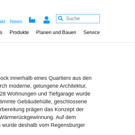
akt
News
ss
Produkte
Planen und Bauen
Service
ck innerhalb eines Quartiers aus den
rch moderne, gelungene Architektur,
it 28 Wohnungen und Tiefgarage wurde
edämmte Gebäudehülle, geschlossene
rbereitung prägen das Konzept der
it Wärmerückgewinnung. Auf dem
au wurde deshalb vom Regensburger