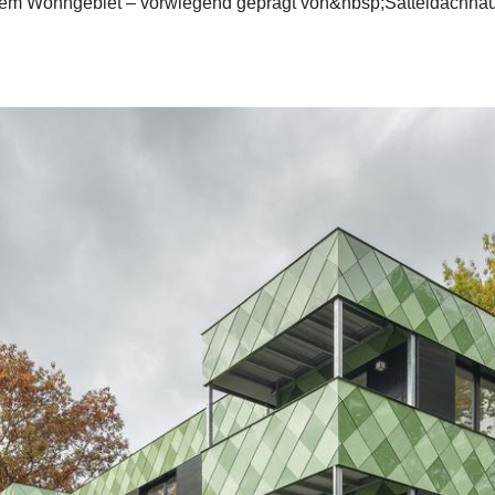
einem Wohngebiet – vorwiegend geprägt von&nbsp;Satteldachhäu