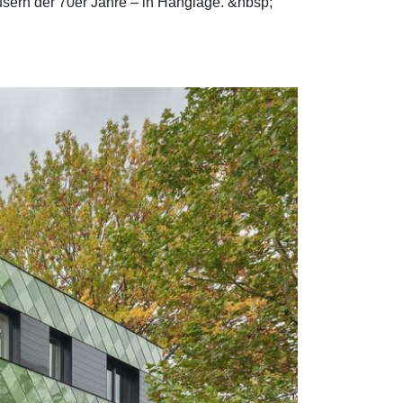
sern der 70er Jahre – in Hanglage. &nbsp;