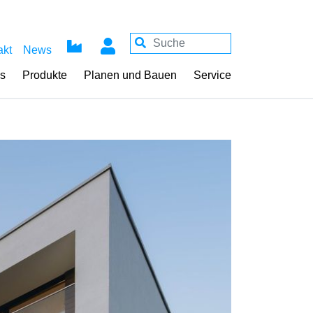
akt
News
ss
Produkte
Planen und Bauen
Service