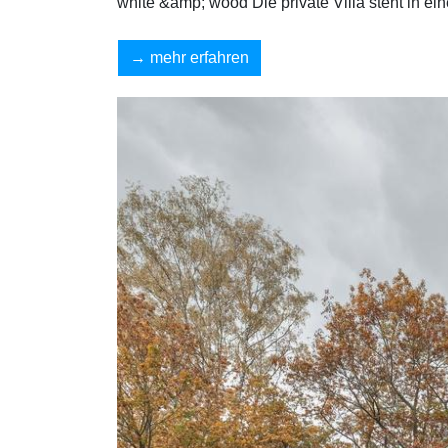
white &amp; wood Die private Villa steht in 
mehr erfahren