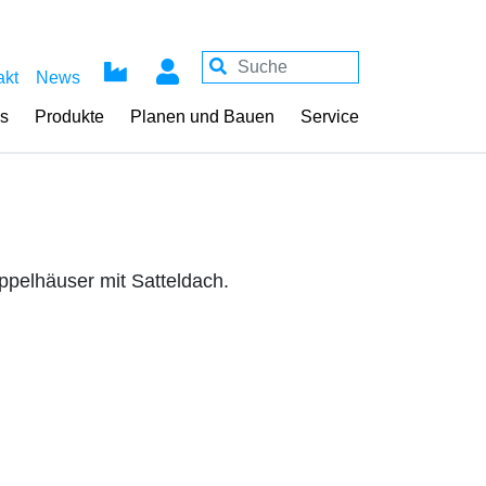
akt
News
ss
Produkte
Planen und Bauen
Service
pelhäuser mit Satteldach.