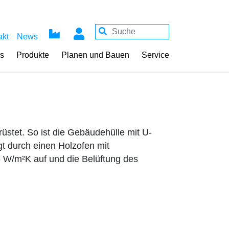
akt
News
ss
Produkte
Planen und Bauen
Service
stet. So ist die Gebäudehülle mit U-
 durch einen Holzofen mit
6 W/m²K auf und die Belüftung des