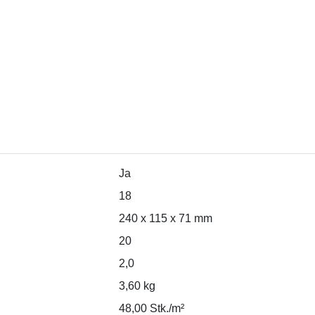
Ja
18
240 x 115 x 71 mm
20
2,0
3,60 kg
48,00 Stk./m²