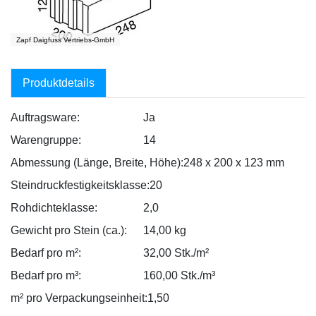
Zapf Daigfuss Vertriebs-GmbH
Produktdetails
Auftragsware:
Ja
Warengruppe:
14
Abmessung (Länge, Breite, Höhe):
248 x 200 x 123 mm
Steindruckfestigkeitsklasse:
20
Rohdichteklasse:
2,0
Gewicht pro Stein (ca.):
14,00 kg
Bedarf pro m²:
32,00 Stk./m²
Bedarf pro m³:
160,00 Stk./m³
m² pro Verpackungseinheit:
1,50