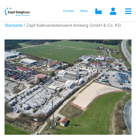
Kontakt
News
Startseite
Zapf Kalksandsteinwerk Amberg GmbH & Co. KG