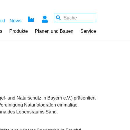
akt
News
ss
Produkte
Planen und Bauen
Service
l- und Naturschutz in Bayern e.V.) präsentiert
 Vereinigung Naturfotografen einmalige
una des Lebensraums Sand.