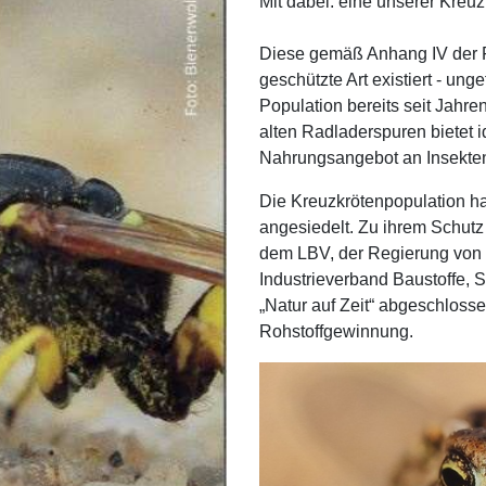
Mit dabei: eine unserer Kreu
Diese gemäß Anhang IV der Fl
geschützte Art existiert - un
Population bereits seit Jahr
alten Radladerspuren bietet 
Nahrungsangebot an Insekten
Die Kreuzkrötenpopulation ha
angesiedelt. Zu ihrem Schut
dem LBV, der Regierung von 
Industrieverband Baustoffe, 
„Natur auf Zeit“ abgeschloss
Rohstoffgewinnung.