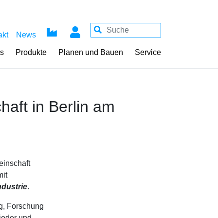
akt
News
ss
Produkte
Planen und Bauen
Service
haft in Berlin am
einschaft
mit
dustrie
.
ng, Forschung
ieder und