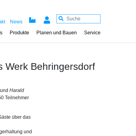
akt
News
ss
Produkte
Planen und Bauen
Service
ns Werk Behringersdorf
und
Harald
50 Teilnehmer
 Gäste über das
gerhaltung und