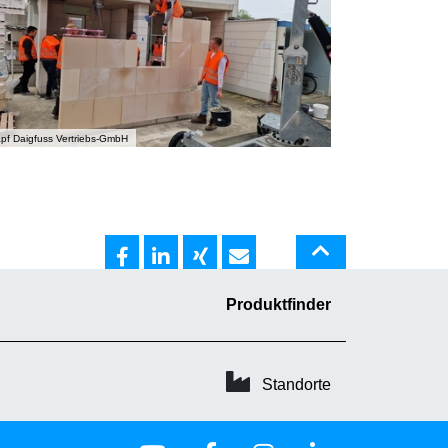
pf Daigfuss Vertriebs-GmbH
Produktfinder
Standorte