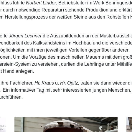
chluss führte
Norbert Linder
, Betriebsleiter im Werk Behringersd
er durch notwendige Reparatur) stehende Produktion und erklärte
en Herstellungsprozess der weißen Steine aus den Rohstoffen 
erte
Jürgen Lechner
die Auszubildenden an der Musterbaustelle
rwendbarkeit des Kalksandsteins im Hochbau und die verschied
öglichkeiten mit ihren jeweiligen Vorteilen gegenüber anderen
onen. Um die Vorzüge des maschinellen Mauerns mit dem gro
stein-System zu verstehen, durften die Lehrlinge unter Mithilf
st Hand anlegen.
 ihre Fachlehrer,
Hr. Kraus
u.
Hr. Opitz,
traten sie dann wieder d
 Ein informativer Tag mit sehr interessierten jungen Menschen,
urchführen.