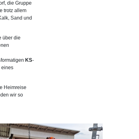
orf, die Gruppe
 trotz allem
Kalk, Sand und
 über die
enen
ßformatigen
KS
-
e eines
ie Heimreise
 den wir so