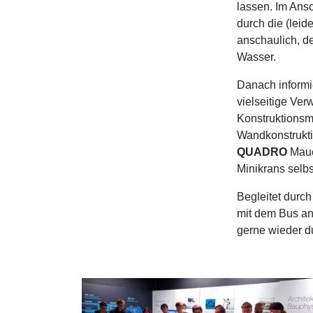
lassen. Im Ans
durch die (leid
anschaulich, d
Wasser.
Danach informi
vielseitige Ve
Konstruktionsm
Wandkonstrukti
QUADRO
Mauer
Minikrans selb
Begleitet durch
mit dem Bus an.
gerne wieder d