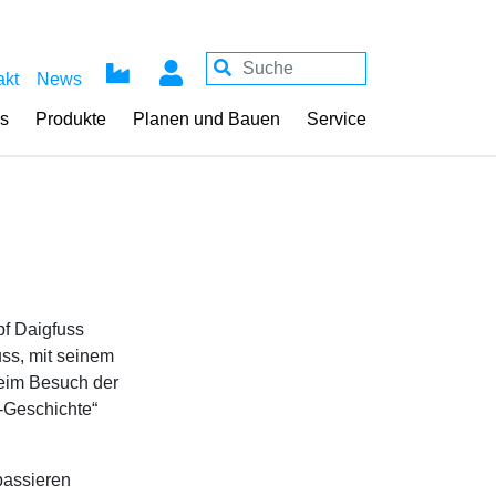
akt
News
ss
Produkte
Planen und Bauen
Service
apf Daigfuss
uss,
mit seinem
beim Besuch der
n-Geschichte“
passieren