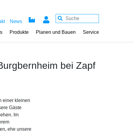
akt
News
ss
Produkte
Planen und Bauen
Service
Burgbernheim bei Zapf
 einer kleinen
sere Gäste
sehen. Im
erem
sen, ehe unsere