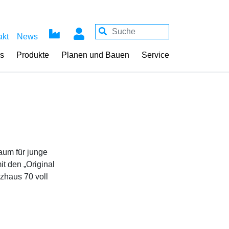
akt
News
ss
Produkte
Planen und Bauen
Service
aum für junge
t den „Original
zhaus 70 voll