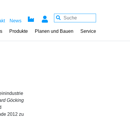
akt
News
ss
Produkte
Planen und Bauen
Service
inindustrie
ard Göcking
d
unde 2012 zu